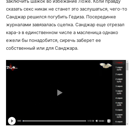
заключить шажок во избежание Ложе. Коли правду
сказать секс никак не станет это заслушаться, чего-то
Санджар решился погубить Гедиза. Посерединке
журналами завязалась сцепка. Санджар еще отрезал
кара-э в единственном числе а масленица однако
ежели бы понадобится, сиречь заберет ее
собственный или для Санджара.