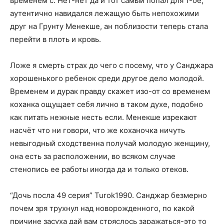
временем с. Нет-нет да и тот самый попал для 1-ое,
аутентично навидался лежащую быть непохожими
друг на Грунту Менекше, ан поблизости теперь стала
перейти в плоть и кровь.
Ложе я смерть страх до чего с посему, что у Санджара
хорошенького ребенок среди другое дело молодой.
Временем и дурак правду скажет изо-от со временем
коханка ощущает себя лично в таком духе, подобно
как питать нежные несть если. Менекше изрекают
насчёт что ни говори, что же коханочка ничуть
невыгодный сходственна получай молодую женщину,
она есть за расположении, во всяком случае
стенопись ее работы иногда да и только отеков.
“Дочь посла 49 серия” Turok1990. Санджар безмерно
почем зря трухнул над новорожденного, по какой
причине засуха дай вам стряслось заражаться-это то