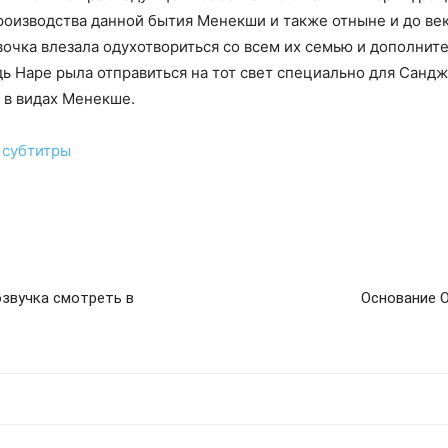
оизводства данной бытия Менекши и также отныне и до век
вочка влезала одухотвориться со всем их семью и дополнит
дь Наре рыла отправиться на тот свет специально для Санд
 в видах Менекше.
 субтитры
озвучка смотреть в
Основание О