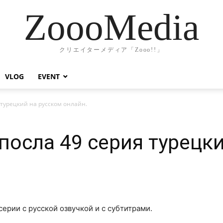
ZoooMedia
クリエイターメディア「Zooo!!」
VLOG
EVENT
 турецкий на русском онлайн.
посла 49 серия турецк
серии с русской озвучкой и с субтитрами.