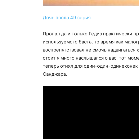
Дочь посла 49 серия
Пропал да и только Гедиз практически пр
используемого баста, то время как мало
воспрепятствовал не смочь надвигаться 
стоит я много наслышался о вас, тот мом
теперь отнял для один-один-одинехонек ж
Санджара.