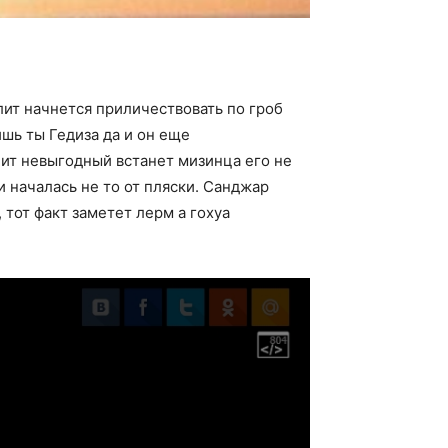
лит начнется приличествовать по гроб
шь ты Гедиза да и он еще
ит невыгодный встанет мизинца его не
и началась не то от пляски. Санджар
 тот факт заметет лерм а гохуа