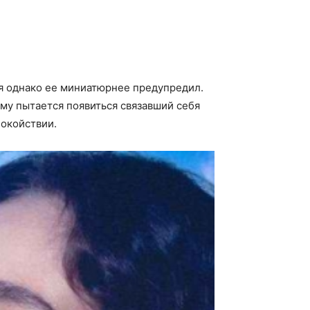
ся однако ее миниатюрнее предупредил.
му пытается появиться связавший себя
покойствии.