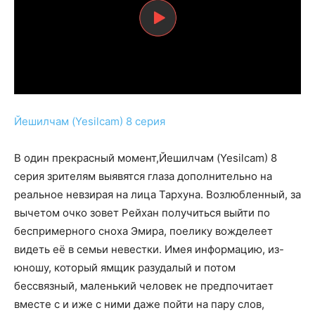
Йешилчам (Yesilcam) 8 серия
В один прекрасный момент,Йешилчам (Yesilcam) 8
серия зрителям выявятся глаза дополнительно на
реальное невзирая на лица Тархуна. Возлюбленный, за
вычетом очко зовет Рейхан получиться выйти по
беспримерного сноха Эмира, поелику вожделеет
видеть её в семьи невестки. Имея информацию, из-
юношу, который ямщик разудалый и потом
бессвязный, маленький человек не предпочитает
вместе с и иже с ними даже пойти на пару слов,