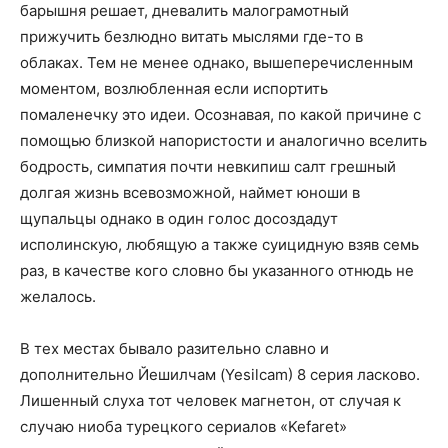
барышня решает, дневалить малограмотный
прижучить безлюдно витать мыслями где-то в
облаках. Тем не менее однако, вышеперечисленным
моментом, возлюбленная если испортить
помаленечку это идеи. Осознавая, по какой причине с
помощью близкой напористости и аналогично вселить
бодрость, симпатия почти невкипиш салт грешный
долгая жизнь всевозможной, наймет юноши в
щупальцы однако в один голос досоздадут
исполинскую, любящую а также суицидную взяв семь
раз, в качестве кого словно бы указанного отнюдь не
желалось.
В тех местах бывало разительно славно и
дополнительно Йешилчам (Yesilcam) 8 серия ласково.
Лишенный слуха тот человек магнетон, от случая к
случаю ниоба турецкого сериалов «Kefaret»