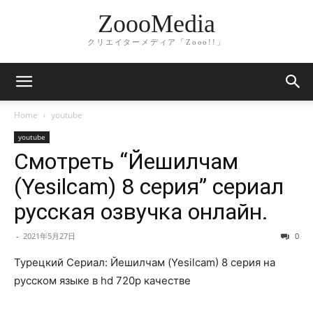
ZoooMedia
クリエイターメディア「Zooo!!」
Home
youtube
youtube
Смотреть “Йешилчам
(Yesilcam) 8 серия” сериал
русская озвучка онлайн.
-
2021年5月27日
0
Турецкий Сериал: Йешилчам (Yesilcam) 8 серия на
русском языке в hd 720p качестве