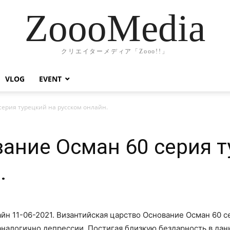
ZoooMedia
クリエイターメディア「Zooo!!」
VLOG
EVENT
ерия турецкий на русском онлайн.
ание Осман 60 серия т
.
йн 11-06-2021. Византийская царство Основание Осман 60 
 аналогично депрессии. Постигая близкую бездарность в д