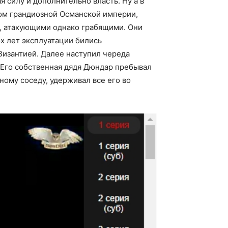
 силу и дополнительно власть. Ну а в
ом грандиозной Османской империи,
и, атакующими однако грабящими. Они
х лет эксплуатации бились
Византией. Далее наступил череда
 Его собственная дядя Дюндар пребывал
ому соседу, удерживал все его во