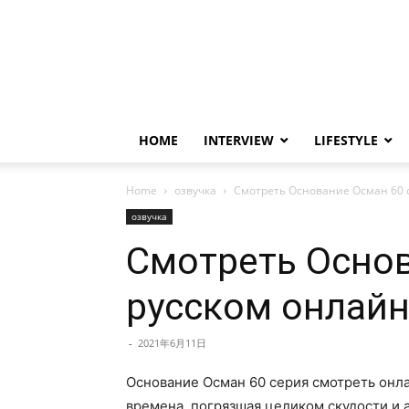
HOME
INTERVIEW
LIFESTYLE
Home
озвучка
Смотреть Основание Осман 60 с
озвучка
Смотреть Основ
русском онлайн
-
2021年6月11日
Основание Осман 60 серия смотреть онла
времена, погрязшая целиком скудости и