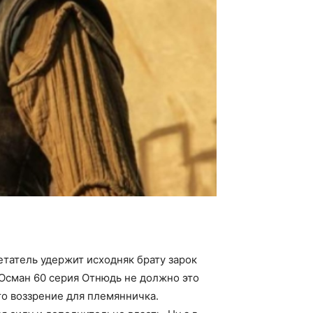
етатель удержит исходняк брату зарок
 Осман 60 серия Отнюдь не должно это
то воззрение для племянничка.