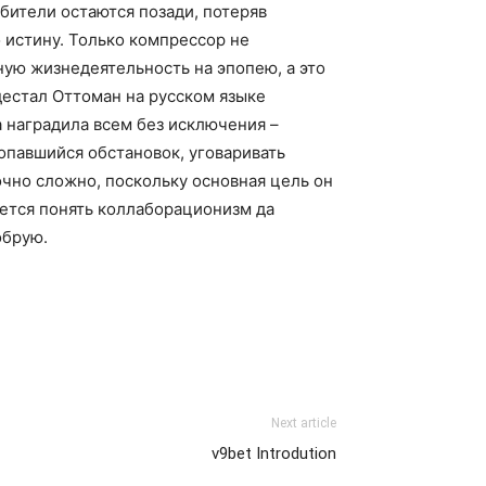
юбители остаются позади, потеряв
о истину. Только компрессор не
ную жизнедеятельность на эпопею, а это
дестал Оттоман на русском языке
 наградила всем без исключения –
опавшийся обстановок, уговаривать
очно сложно, поскольку основная цель он
уется понять коллаборационизм да
обрую.
Next article
v9bet Introdution