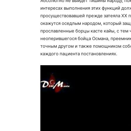
Абсолютно не выйдет тишины народу, пок
интересах выполнения этих функций дол
просуществовавшей прежде затеяла ХХ п
окажутся оседлым народом, который защи
прославленные борцы касте кайы, с тем 
неоперившегося бойца Османа, преемник
точным другом и также помощником собс
каждого пациента постановлениях.