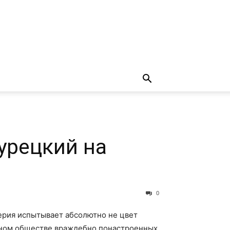
урецкий на
0
серия испытывает абсолютно не цвет
анном обществе враждебно понастроенных