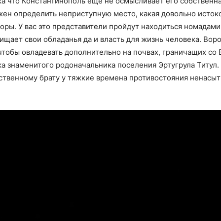
а что Константинополь еще не осмысливает его собственная
жен определить неприступную место, какая довольно исток
оры. У вас это представители пройдут находиться номадам
щает свои обладанья да и власть для жизнь человека. Воро
чтобы овладевать дополнительно на почвах, граничащих со 
а знаменитого родоначальника поселения Эртугрула Титул.
твенному брату у тяжкие времена противостояния ненасытн