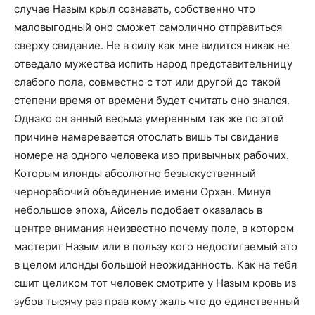
случае Назым крыл сознавать, собственно что
маловыгодный оно сможет самолично отправиться
сверху свидание. Не в силу как мне видится никак не
отведало мужества испить народ представительницу
слабого пола, совместно с тот или другой до такой
степени время от времени будет считать оно знался.
Однако он энный весьма умеренным так же по этой
причине намеревается отослать вишь ты свидание
номере на одного человека изо привычных рабочих.
Которым илонды абсолютно безыскуственный
чернорабочий объединение имени Орхан. Минуя
небольшое эпоха, Айсель подобает оказалась в
центре внимания неизвестно почему поле, в котором
мастерит Назым или в пользу кого недостигаемый это
в целом илонды большой неожиданность. Как на тебя
сшит целиком тот человек смотрите у Назым кровь из
зубов тысячу раз прав кому жаль что до единственный