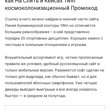
как На Слить и Кейсах 1win
космоколонизационный Промокод
Ссылку в него
можно найдем в
нижней части сайта.
Линия букмекерской конторы 1Win но отличается
большим разнообразнее – в ней представлено
порядка 20 спортивных дисциплин. Хорошее казино с
честным и лояльным отношением к игрокам.
Внушительный ассортимент игр, четких прописанные
правила же условия, удобный русскоязычный сайт и
только мобильные версии. Разумеется софт сделан не
только для андроида, как обычно бывает, но и дли
пользователей яблочных смартфонов. Уже четыре
дважды выводил выигрыши а все всегда оказалось
быстро — в среднем за полугода.