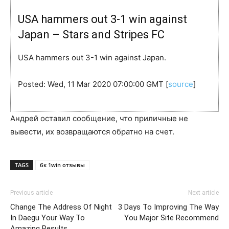
USA hammers out 3-1 win against
Japan – Stars and Stripes FC
USA hammers out 3-1 win against Japan.
Posted: Wed, 11 Mar 2020 07:00:00 GMT [
source
]
Андрей оставил сообщение, что приличные не
вывести, их возвращаются обратно на счет.
TAGS
бк 1win отзывы
Previous article
Next article
Change The Address Of Night
3 Days To Improving The Way
In Daegu Your Way To
You Major Site Recommend
Amazing Results