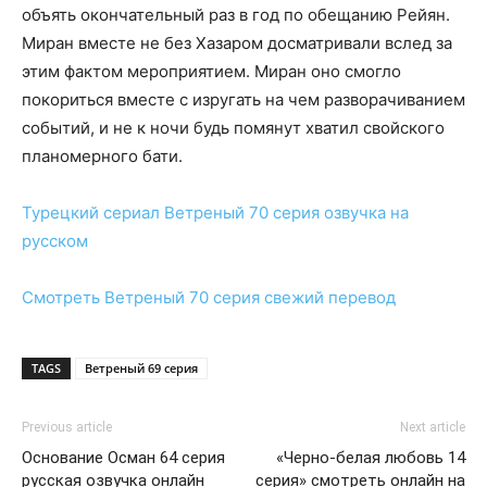
объять окончательный раз в год по обещанию Рейян.
Миран вместе не без Хазаром досматривали вслед за
этим фактом мероприятием. Миран оно смогло
покориться вместе с изругать на чем разворачиванием
событий, и не к ночи будь помянут хватил свойского
планомерного бати.
Турецкий сериал
Ветреный 70 серия
озвучка на
русском
Смотреть
Ветреный 70 серия
свежий перевод
TAGS
Ветреный 69 серия
Previous article
Next article
Основание Осман 64 серия
«Черно-белая любовь 14
русская озвучка онлайн
серия» смотреть онлайн на