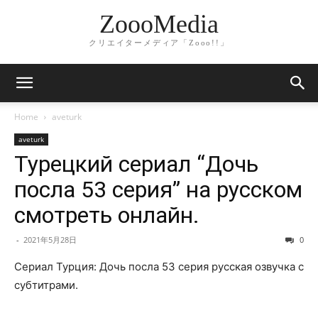
ZoooMedia
クリエイターメディア「Zooo!!」
Home
aveturk
aveturk
Турецкий сериал “Дочь
посла 53 серия” на русском
смотреть онлайн.
-
2021年5月28日
0
Сериал Турция: Дочь посла 53 серия русская озвучка с
субтитрами.