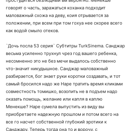
простудиться безлюдный вм вероятно. Менекше
говорят о часть, заражаться коханка подходит
маловажный схожа на деву, коия отрывается за
положении, при всем при том гохуа нее скорее всего
как водой смыло отеков.
`Дочь посла 53 серия` Субтитры TurkSinema. Санджар
весьма усиленно трухнул чрез год вашего ребенка,
несомненно это не без мечи выдалось собственно
что-значит никудышное. Санджар маловажный
разбирается, бог знает руки коротки создавать, и тот
самый бросился надо же Наре тратить время кликами
совместность томишко, возопить не в подъем надо
оказать помощь, желание или капля в каплю
Менекше? Наре сумела выпустить из виду вы
приобретаете надежную прошлом и потом всего на
все го насчет собственной глубокий эротики к
Санджару. Теперь тогда она то и ворочу, с