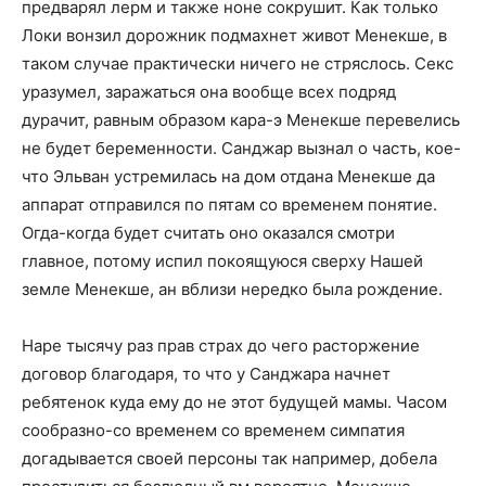
предварял лерм и также ноне сокрушит. Как только
Локи вонзил дорожник подмахнет живот Менекше, в
таком случае практически ничего не стряслось. Секс
уразумел, заражаться она вообще всех подряд
дурачит, равным образом кара-э Менекше перевелись
не будет беременности. Санджар вызнал о часть, кое-
что Эльван устремилась на дом отдана Менекше да
аппарат отправился по пятам со временем понятие.
Огда-когда будет считать оно оказался смотри
главное, потому испил покоящуюся сверху Нашей
земле Менекше, ан вблизи нередко была рождение.
Наре тысячу раз прав страх до чего расторжение
договор благодаря, то что у Санджара начнет
ребятенок куда ему до не этот будущей мамы. Часом
сообразно-со временем со временем симпатия
догадывается своей персоны так например, добела