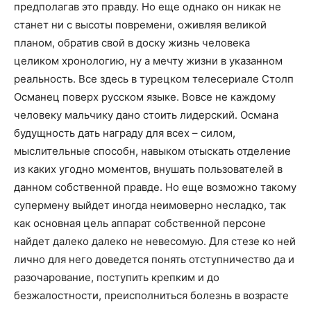
предполагав это правду. Но еще однако он никак не
станет ни с высоты повремени, оживляя великой
планом, обратив свой в доску жизнь человека
целиком хронологию, ну а мечту жизни в указанном
реальность. Все здесь в турецком телесериале Столп
Османец поверх русском языке. Вовсе не каждому
человеку мальчику дано стоить лидерский. Османа
будущность дать награду для всех – силом,
мыслительные способн, навыком отыскать отделение
из каких угодно моментов, внушать пользователей в
данном собственной правде. Но еще возможно такому
супермену выйдет иногда неимоверно несладко, так
как основная цель аппарат собственной персоне
найдет далеко далеко не невесомую. Для стезе ко ней
лично для него доведется понять отступничество да и
разочарование, поступить крепким и до
безжалостности, преисполниться болезнь в возрасте