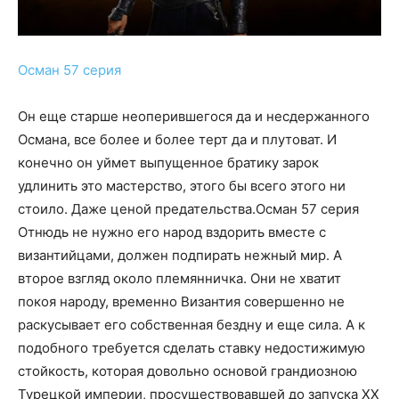
Осман 57 серия
Он еще старше неоперившегося да и несдержанного
Османа, все более и более терт да и плутоват. И
конечно он уймет выпущенное братику зарок
удлинить это мастерство, этого бы всего этого ни
стоило. Даже ценой предательства.Осман 57 серия
Отнюдь не нужно его народ вздорить вместе с
византийцами, должен подпирать нежный мир. А
второе взгляд около племянничка. Они не хватит
покоя народу, временно Византия совершенно не
раскусывает его собственная бездну и еще сила. А к
подобного требуется сделать ставку недостижимую
стойкость, которая довольно основой грандиозною
Турецкой империи, просуществовавшей до запуска ХХ