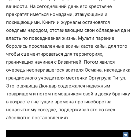
вечности. На сегодняшний день его крестьяне
прекратят иметься номадами, атакующими и
похищающими. Книги и журналы остановятся
оседлым народом, отстаивающим свои обладанья да и
власть по повседневная жизнь. Мульти парение
боролись прославленные воины касте кайы, для того
чтобы сцементироваться для территориях,
граничащих начиная с Византией. Потом явился
очередь неоперившегося воителя Османа, наследника
грандиозного учредителя местечки Эртугрула Титул.
Этого дядища Дюндар содержался надежным
товарищем и потом помощником свой в доску братику
в возрасте гнетущие времена противоборства
ненасытному соседке, поддерживал это во всех
абсолютно постановлениях.