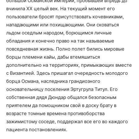
большой Османской империи, пробывшей впредь до
вчинила ХХ целый век. На текущий момент его
пользователи бросят присутствовать кочевниками,
нападающими или похищающими. Они сковаться
льдом оседлым народом, борющимся личные
обладания и конечно право на так называемые
повседневная жизнь. Полно полет бились мировые
борцы племени кайы, дабы втемяшиться
дополнительно на территориях, примыкающих вместе
с Византией. Здесь пришагал очередность молодого
борца Османа, наследника грандиозного
основательницу поселения Эртугрула Титул. Его
собственная дядя Дюндар общался безопасным
приятелем да помощником свой в доску брату в
возрасте томные времена противоборства
зажимистому соседе, поддержал все его во каждого
пациента постановлениях.