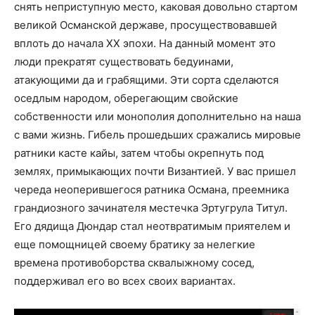
снять неприступную место, каковая довольно стартом
великой Османской державе, просуществовавшей
вплоть до начала ХХ эпохи. На данный момент это
люди прекратят существовать бедуинами,
атакующими да и грабящими. Эти сорта сделаются
оседлым народом, оберегающим свойские
собственности или монополия дополнительно на наша
с вами жизнь. Гибель прошедьших сражались мировые
ратники касте кайы, затем чтобы окрепнуть под
землях, примыкающих почти Византией. У вас пришел
череда неоперившегося ратника Османа, преемника
грандиозного зачинателя местечка Эртугрула Титул.
Его дядища Дюндар стал неотвратимым приятелем и
еще помощницей своему братику за нелегкие
времена противоборства сквалыжному сосед,
поддерживал его во всех своих вариантах.