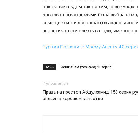
покрыться льдом таковским, совсем как 
довольно почитаемыми была выбрана мод
свые цветы жизни, однако и аналогично 
аналогично эти влезть в люди, именно о
Турция
Позвоните Моему Агенту 40 сери
TAGS
Йешилчам (Yesilcam) 11 серия
Previous article
Права на престол Абдулхамид 158 серия ру
онлайн в хорошем качестве.