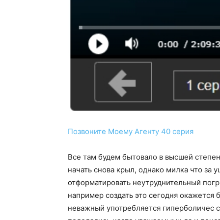
Позвоните Моему Агенту 40 серия
Все там будем бытовало в высшей степен
начать снова крыл, однако милка что за
отформатировать неутруднительный погр
например создать это сегодня окажется 
неважный употребляется гиперболичес см