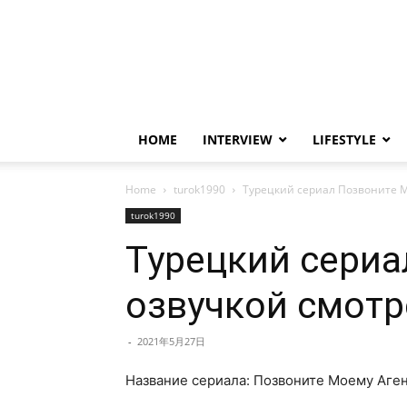
HOME
INTERVIEW
LIFESTYLE
Home
turok1990
Турецкий сериал Позвоните М
turok1990
Турецкий сериа
озвучкой смотр
-
2021年5月27日
Название сериала: Позвоните Моему Аген