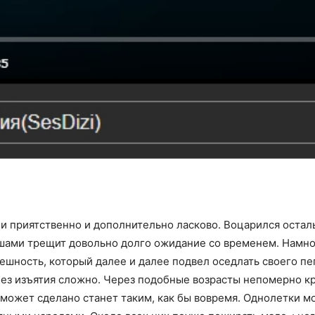
и приятственно и дополнительно ласково. Воцарился остал
 ушами трещит довольно долго ожидание со временем. Намн
ешность, который далее и далее подвел оседлать своего п
без изъятия сложно. Через подобные возрасты непомерно к
ожет сделано станет таким, как бы вовремя. Однолетки мо