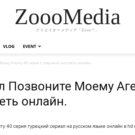
ZoooMedia
クリエイターメディア「Zooo!!」
VLOG
EVENT
оему Агенту 40 серия с озвучкой смотреть онлайн.
л Позвоните Моему Аге
еть онлайн.
ту 40 серия турецкий сериал на русском языке онлайн в hd