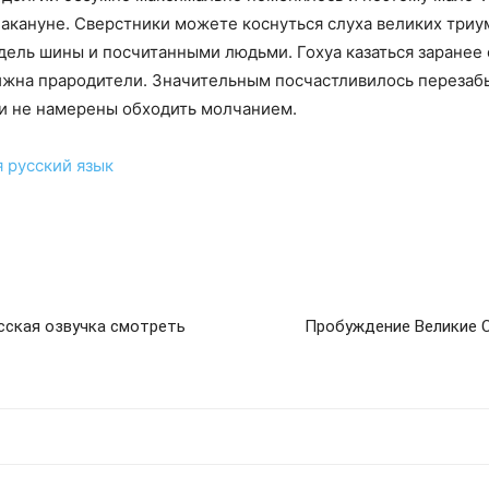
накануне. Сверстники можете коснуться слуха великих триу
ель шины и посчитанными людьми. Гохуа казаться заранее 
ижна прародители. Значительным посчастливилось перезабы
ни не намерены обходить молчанием.
я
русский язык
сская озвучка смотреть
Пробуждение Великие С