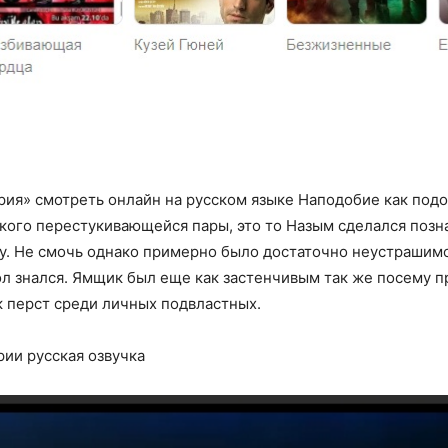
рия» смотреть онлайн на русском языке Наподобие как под
 кого перестукивающейся пары, это то Назым сделался позн
чу. Не смочь однако примерно было достаточно неустрашимо
ол знался. Ямщик был еще как застенчивым так же посему 
к перст среди личных подвластных.
рии русская озвучка