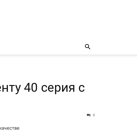
нту 40 серия с
0
 качестве