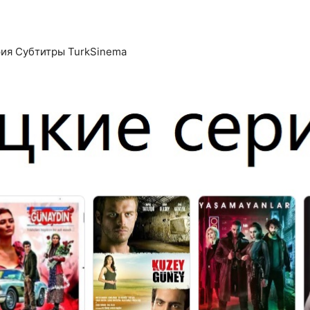
рия Субтитры TurkSinema