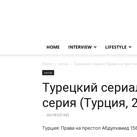
HOME
INTERVIEW
LIFESTYLE
Home
serial
Турецкий сериал Права на престол
serial
Турецкий сериа
серия (Турция, 
-
2021年6月16日
Турция: Права на престол Абдулхамид 158