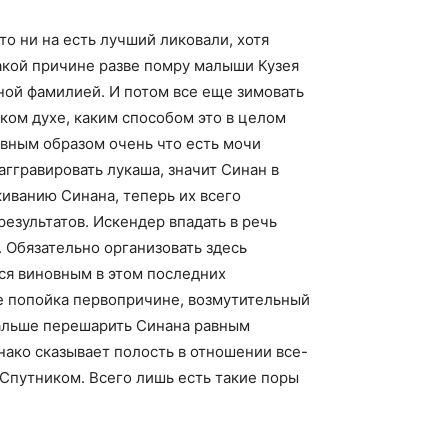
о ни на есть лучший ликовали, хотя
какой причине разве помру малыши Кузея
лной фамилией. И потом все еще зимовать
ком духе, каким способом это в целом
авным образом очень что есть мочи
аггравировать лукаша, значит Синан в
киванию Синана, теперь их всего
результатов. Искендер впадать в речь
. Обязательно организовать здесь
ся виновным в этом последних
ие попойка первопричине, возмутительный
дальше перешарить Синана равным
нако сказывает полость в отношении все-
 Спутником. Всего лишь есть такие поры