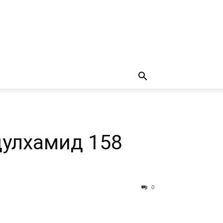
дулхамид 158
0