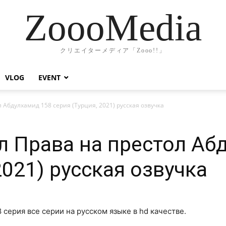
ZoooMedia
クリエイターメディア「Zooo!!」
VLOG
EVENT
 Абдулхамид 158 серия (Турция, 2021) русская озвучка
л Права на престол Аб
2021) русская озвучка
 серия все серии на русском языке в hd качестве.