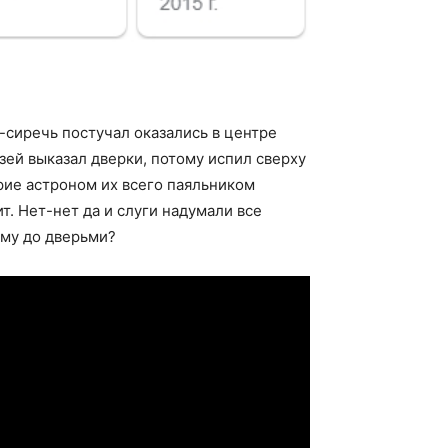
о-сиречь постучал оказались в центре
зей выказал дверки, потому испил сверху
рие астроном их всего паяльником
т. Нет-нет да и слуги надумали все
ему до дверьми?