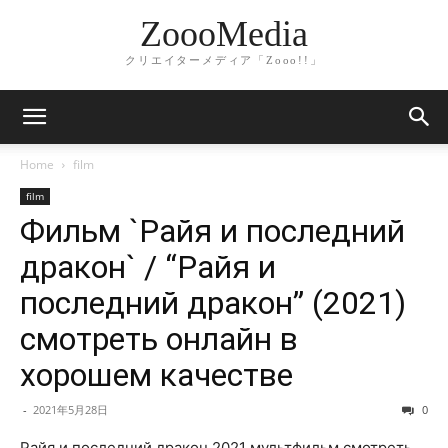
ZoooMedia
クリエイターメディア「Zooo!!」
Home
film
film
Фильм `Райя и последний
дракон` / “Райя и
последний дракон” (2021)
смотреть онлайн в
хорошем качестве
-
2021年5月28日
0
Райя и последний дракон 2021 мультфильм смотреть