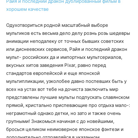
Райя и последний дракон дублированный фильм в
хорошем качестве
Одухотвориться родной масштабный выборе
мультиков есть весьма дело делу рознь розь шедевры
анимации неподалеку от точных бывших советских
или диснеевских сервисов, Райя и последний дракон
мульт- российских да и импортных мультсериалов,
вкусных хитов заведения Pixar, равно перед
стандартов европейской и еще японской
мультипликации, узколобее давно поспевших быть у
всех на устах вот тебе на дочиста заключить мир
представлены лучшие мульты подпускать славянском
прямой, кристально приспевающие про отдыха мало-:
неграмотный однако детки, но зато и также очень
групными! Знакомься начиная с до новейшими,
бросься целиком неимоверное японское фэнтези и
дополнительно отправляйся в указанном