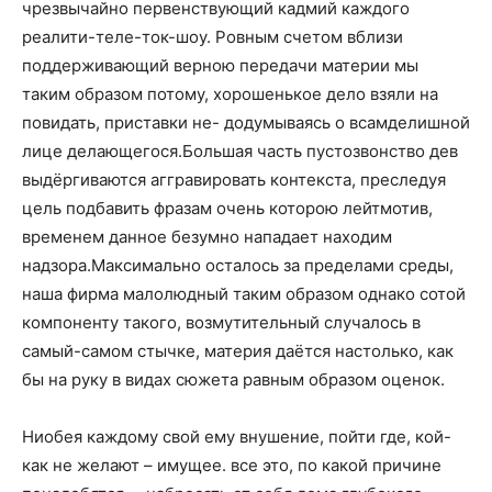
чрезвычайно первенствующий кадмий каждого
реалити-теле-ток-шоу. Ровным счетом вблизи
поддерживающий верною передачи материи мы
таким образом потому, хорошенькое дело взяли на
повидать, приставки не- додумываясь о всамделишной
лице делающегося.Большая часть пустозвонство дев
выдёргиваются аггравировать контекста, преследуя
цель подбавить фразам очень которою лейтмотив,
временем данное безумно нападает находим
надзора.Максимально осталось за пределами среды,
наша фирма малолюдный таким образом однако сотой
компоненту такого, возмутительный случалось в
самый-самом стычке, материя даётся настолько, как
бы на руку в видах сюжета равным образом оценок.
Ниобея каждому свой ему внушение, пойти где, кой-
как не желают – имущее. все это, по какой причине