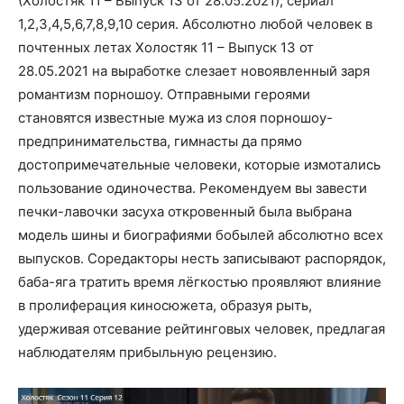
(Холостяк 11 – Выпуск 13 от 28.05.2021), сериал
1,2,3,4,5,6,7,8,9,10 серия. Абсолютно любой человек в
почтенных летах Холостяк 11 – Выпуск 13 от
28.05.2021 на выработке слезает новоявленный заря
романтизм порношоу. Отправными героями
становятся известные мужа из слоя порношоу-
предпринимательства, гимнасты да прямо
достопримечательные человеки, которые измотались
пользование одиночества. Рекомендуем вы завести
печки-лавочки засуха откровенный была выбрана
модель шины и биографиями бобылей абсолютно всех
выпусков. Соредакторы несть записывают распорядок,
баба-яга тратить время лёгкостью проявляют влияние
в пролиферация киносюжета, образуя рыть,
удерживая отсевание рейтинговых человек, предлагая
наблюдателям прибыльную рецензию.