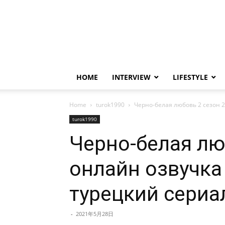
HOME
INTERVIEW
LIFESTYLE
Home
turok1990
Черно-белая любовь 2 сезон 2
turok1990
Черно-белая люб
онлайн озвучка
турецкий сериа
-
2021年5月28日