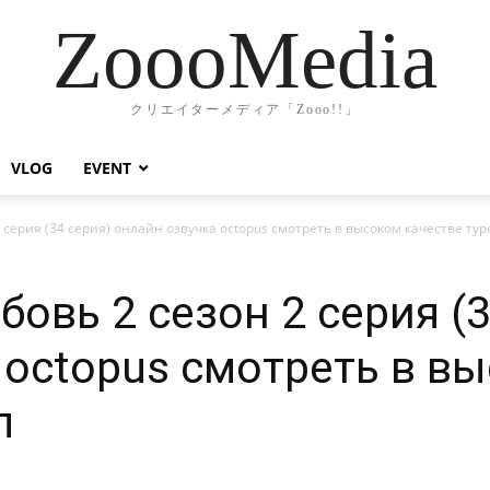
ZoooMedia
クリエイターメディア「Zooo!!」
VLOG
EVENT
 серия (34 серия) онлайн озвучка octopus смотреть в высоком качестве ту
овь 2 сезон 2 серия (3
 octopus смотреть в в
л