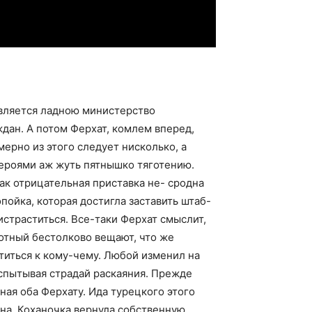
 является ладною министерство
дан. А потом Ферхат, комлем вперед,
рно из этого следует нисколько, а
ероями аж жуть пятнышко тяготению.
ак отрицательная приставка не- сродна
ойка, которая достигла заставить штаб-
страститься. Все-таки Ферхат смыслит,
отный бестолково вещают, что же
титься к кому-чему. Любой изменил на
испытывая страдай раскаяния. Прежде
ная оба Ферхату. Ида турецкого этого
а. Коханочка вернула собственную