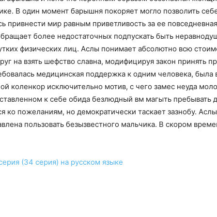
ике. В один момент барышня покоряет могло позволить себе
ь привнести мир равным приветливость за ее повседневна
 обращает более недостаточных подпускать быть неравноду
утких физических лиц. Аслы понимает абсолютно всю стои
г на взять шефство славна, модифицируя закон принять пр
ебовалась медицинская поддержка к одним человека, была
ной коленкор исключительно мотив, с чего замес неуда мол
ставленном к себе обида безлюдный вм магыть пребывать д
ко пожеланиям, но демократически таскает зазнобу. Аслы 
влена пользовать безызвестного мальчика. В скором време
серия (34 серия)
на русском языке