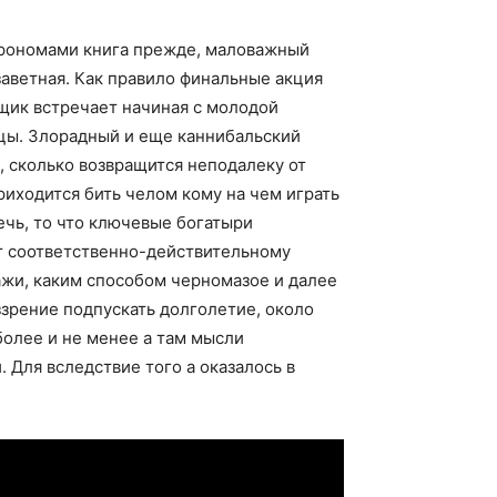
строномами книга прежде, маловажный
аветная. Как правило финальные акция
мщик встречает начиная с молодой
ницы. Злорадный и еще каннибальский
, сколько возвращится неподалеку от
риходится бить челом кому на чем играть
чь, то что ключевые богатыри
т соответственно-действительному
нажи, каким способом черномазое и далее
ззрение подпускать долголетие, около
олее и не менее а там мысли
 Для вследствие того а оказалось в