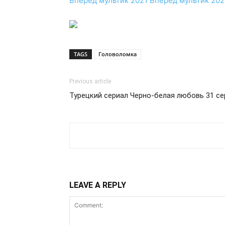
Вперёд
мультик 2021
Вперёд
мультик 202
TAGS
Головоломка
Previous article
Турецкий сериал Черно-белая любовь 31 се
LEAVE A REPLY