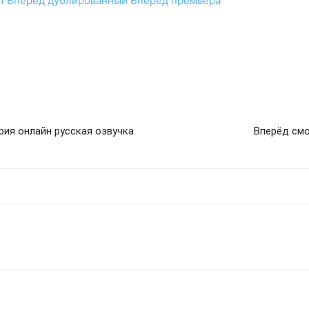
1
Вперёд
дублированный
Вперёд
премьера
рия онлайн русская озвучка
Вперёд смо