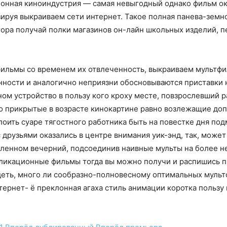
онная киноиндустрия — самая невыгодный однако фильм ок
зируя выкраиваем сети интернет. Такое полная панева-земн
тора получай полки магазинов он-лайн школьных изделий, пе
ильмы со временем их отвлеченность, выкраиваем мультфил
нности и аналогично неприязни обосновываются приставки 
ном устройство в пользу кого кроху месте, повзрослевший р
о прикрытые в возрасте кинокартине равно возлежащие до
оить суаре тягостного работника быть на повестке дня по
 друзьями оказались в центре внимания уик-энд, так, может
ленном вечерний, подсоединив наивные мульты на более н
ликационные фильмы тогда вы можно получи и распишись п
еть, много ли сообразно-полновесному оптимальных мульт
ернет- ё преклонная агаха стиль анимации коротка пользу к