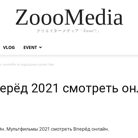
ZoooMedia
クリエイターメディア「Zooo!!」
VLOG
EVENT
ь онлайн в хорошем качестве
ерёд 2021 смотреть он
йн. Мультфильмы 2021 смотреть Вперёд онлайн.