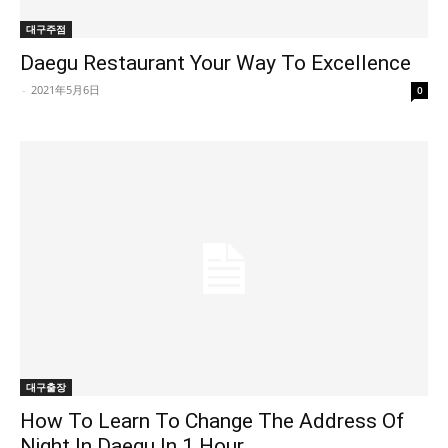
대구주점
Daegu Restaurant Your Way To Excellence
-
2021年5月6日
0
대구출장
How To Learn To Change The Address Of
Night In Daegu In 1 Hour