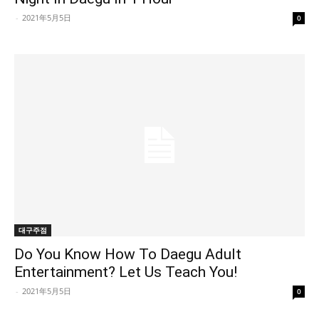
-
2021年5月5日
0
대구주점
Do You Know How To Daegu Adult
Entertainment? Let Us Teach You!
-
2021年5月5日
0