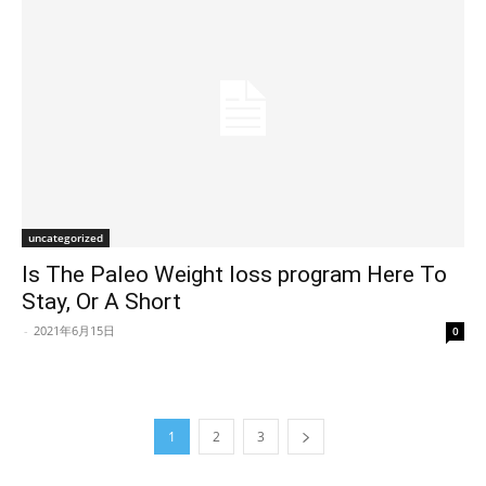
uncategorized
Is The Paleo Weight loss program Here To
Stay, Or A Short
-
2021年6月15日
0
1
2
3