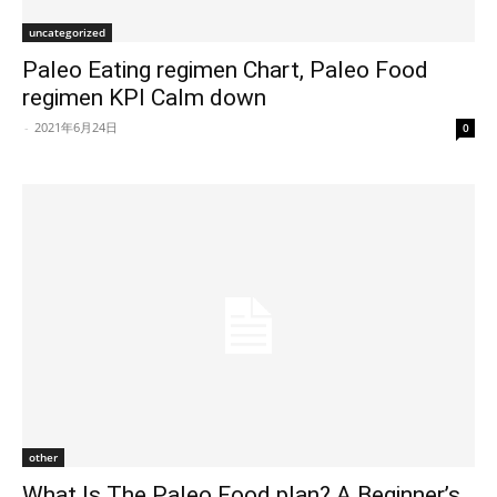
uncategorized
Paleo Eating regimen Chart, Paleo Food
regimen KPI Calm down
-
2021年6月24日
0
other
What Is The Paleo Food plan? A Beginner’s