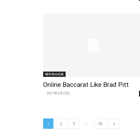
메이저사이트
Online Baccarat Like Brad Pitt
-
2021年5月23日
...
1
2
3
26