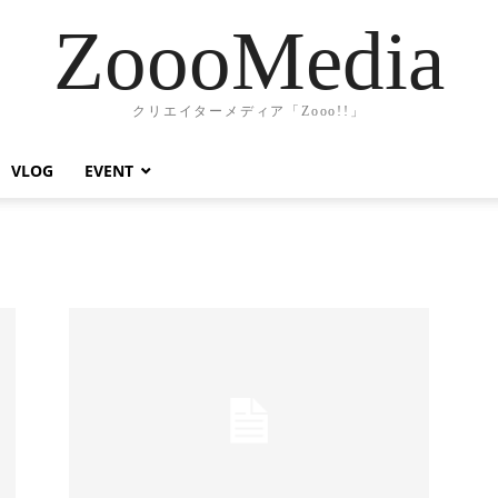
ZoooMedia
クリエイターメディア「Zooo!!」
VLOG
EVENT