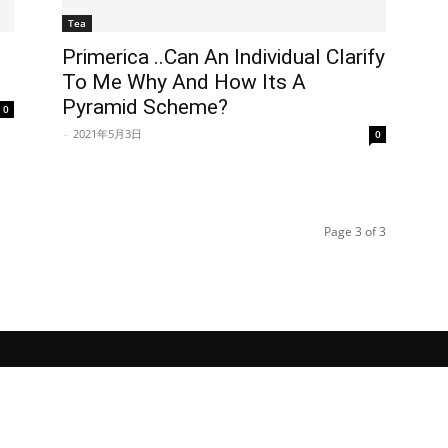
Tea
Primerica ..Can An Individual Clarify
To Me Why And How Its A
Pyramid Scheme?
0
-
2021年5月3日
0
Page 3 of 3