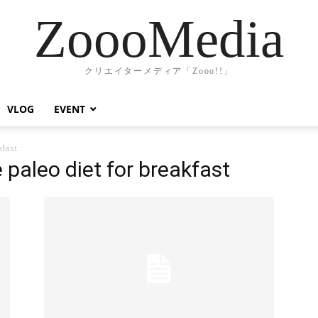
ZoooMedia
クリエイターメディア「Zooo!!」
VLOG
EVENT
kfast
 paleo diet for breakfast