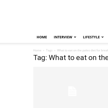
HOME
INTERVIEW
LIFESTYLE
Home
Tags
What to eat on the paleo diet for brea
Tag: What to eat on the