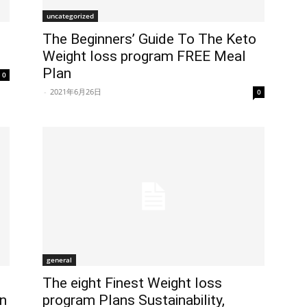
uncategorized
The Beginners’ Guide To The Keto
Weight loss program FREE Meal
Plan
0
-
2021年6月26日
0
general
The eight Finest Weight loss
an
program Plans Sustainability,