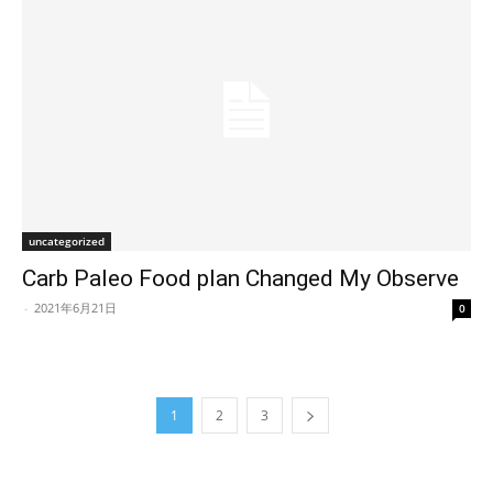
uncategorized
Carb Paleo Food plan Changed My Observe
-
2021年6月21日
0
1
2
3