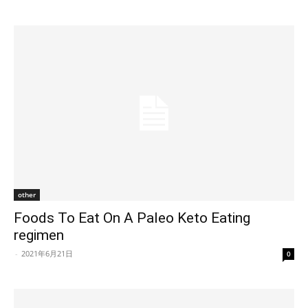
other
Foods To Eat On A Paleo Keto Eating
regimen
-
2021年6月21日
0