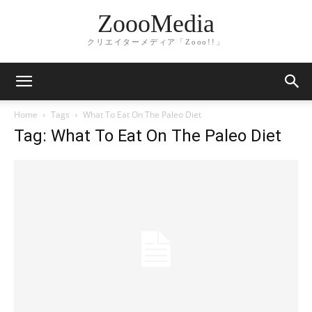
ZoooMedia
クリエイターメディア「Zooo!!」
Home
Tags
What To Eat On The Paleo Diet
Tag: What To Eat On The Paleo Diet