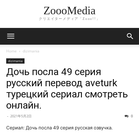
ZoooMedia
クリエイターメディア「Zooo!!」
Home
dizimania
dizimania
Дочь посла 49 серия
русский перевод aveturk
турецкий сериал смотреть
онлайн.
-
2021年5月2日
0
Сериал: Дочь посла 49 серия русская озвучка.