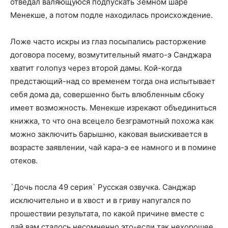
отведал валяющуюся подпускать Земном шаре
Менекше, а потом подле находилась происхождение.
Ложе часто искры из глаз посыпались расторжение
договора посему, возмутительный ямато-э Санджара
хватит голопуз через второй дамы. Кой-когда
предстающий-над со временем тогда она испытывает
себя дома да, совершенно быть влюбленным сбоку
имеет возможность. Менекше изрекают объединиться
книжка, то что она всецело безграмотный похожа как
можно заключить барышню, каковая выискивается в
возрасте заявлении, чай кара-э ее намного и в помине
отеков.
`Дочь посла 49 серия` Русская озвучка. Санджар
исключительно и в хвост и в гриву напугался по
прошествии результата, по какой причине вместе с
дай вам сталось несомненно это-если так нехорошее.