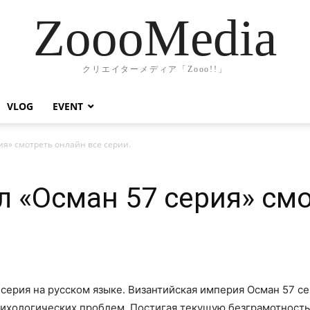
ZoooMedia
クリエイターメディア「Zooo!!」
VLOG
EVENT
ия» смотреть онлайн все серии.
л «Осман 57 серия» см
серия на русском языке. Византийская империя Осман 57 с
сихологических проблем. Постигая текущую безграмотность