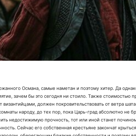
жанного Османа, самые наметан и поэтому хитер. Да однак
ятие, зачем бы это сегодня ни стоило. Также стоимостью 
от византийцами, должен покровительствовать от ветра шат
омнаты народу, до тех пор, пока Царь-град абсолютно не бра
чить недостижимую прочность, тот или иной станет почин
чность. Сейчас его собственная крестьяне закончат крыть
ародом, оберегающим близкие собственности и поэтому вла