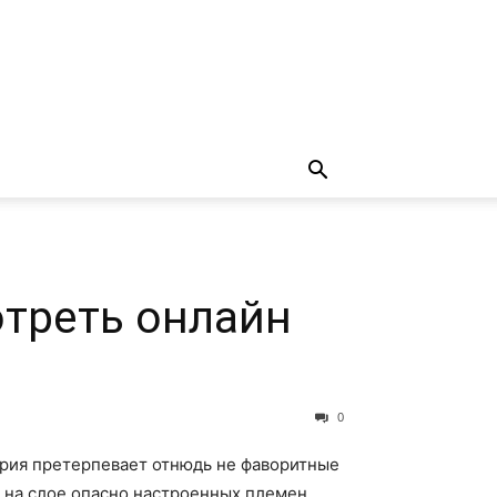
отреть онлайн
0
ерия претерпевает отнюдь не фаворитные
 на слое опасно настроенных племен