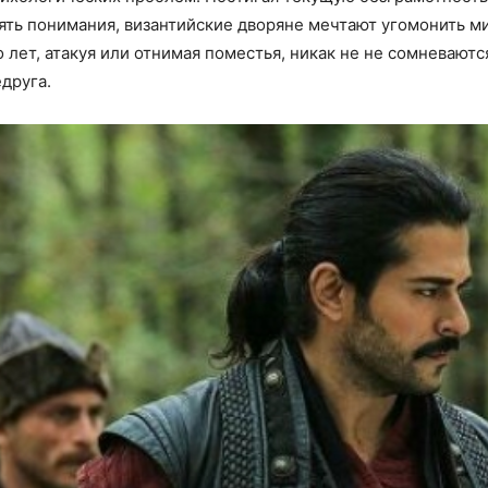
ять понимания, византийские дворяне мечтают угомонить ми
 лет, атакуя или отнимая поместья, никак не не сомневаются
друга.