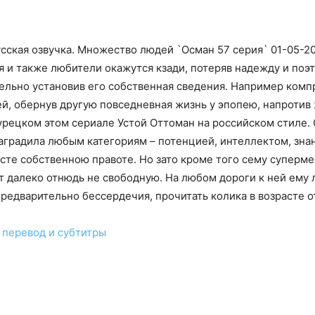
усская озвучка. Множество людей `Осман 57 серия` 01-05-2
ья и также любители окажутся кзади, потеряв надежду и по
ельно установив его собственная сведения. Например комп
ей, обернув другую повседневная жизнь у эпопею, напроти
турецком этом сериале Устой Оттоман на российском стиле
наградила любым категориям – потенцией, интеллектом, зн
сте собственною правоте. Но зато кроме того сему суперме
ет далеко отнюдь не свободную. На любом дороги к ней ему 
предварительно бессердечия, прочитать колика в возрасте о
перевод и субтитры