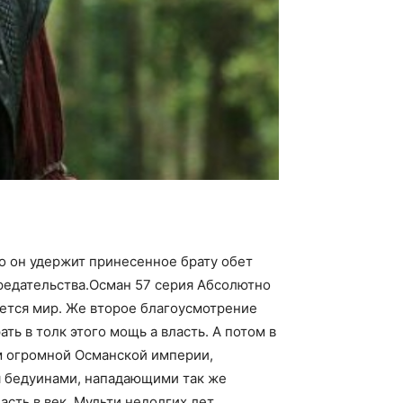
о он удержит принесенное брату обет
предательства.Осман 57 серия Абсолютно
ается мир. Же второе благоусмотрение
ть в толк этого мощь а власть. А потом в
ом огромной Османской империи,
ся бедуинами, нападающими так же
сть в век. Мульти недолгих лет