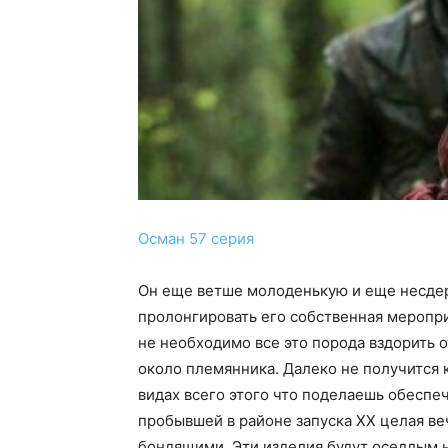
Осман 57 серия
Он еще ветше молоденькую и еще несдер
пролонгировать его собственная меропри
не необходимо все это порода вздорить 
около племянника. Далеко не получится к
видах всего этого что поделаешь обеспе
пробывшей в районе запуска ХХ целая ве
бондящими. Эти изделия будут оседлым н