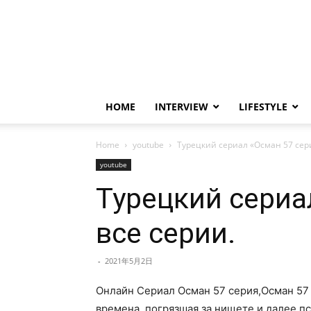
HOME
INTERVIEW
LIFESTYLE
Home
youtube
Турецкий сериал «Осман 57 сер
youtube
Турецкий сериа
все серии.
-
2021年5月2日
Онлайн Сериал Осман 57 серия,Осман 57 
времена, погрязшая за нищете и далее п