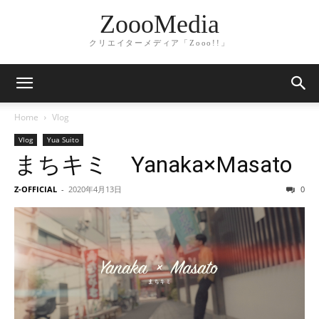
ZoooMedia
クリエイターメディア「Zooo!!」
Home
Vlog
Vlog
Yua Suito
まちキミ Yanaka×Masato
Z-OFFICIAL
-
2020年4月13日
0