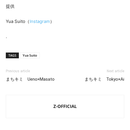
提供
Yua Suito（
Instagram
）
.
TAGS
Yua Suito
Previous article
Next article
まちキミ Ueno×Masato
まちキミ Tokyo×Ai
Z-OFFICIAL